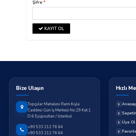
Şifre
*
KAYIT OL
Bize Ulaşın
Hızlı M
Anasay
Topçular Mahalesi Rami Kışla
Caddesi Gün İş Merkezi No:29 Kat:1
Sepeti
D:6 Eyüpsultan / İstanbul
Üye Ol
+90 533 212 76 64
Favoril
+90 533 212 76 64