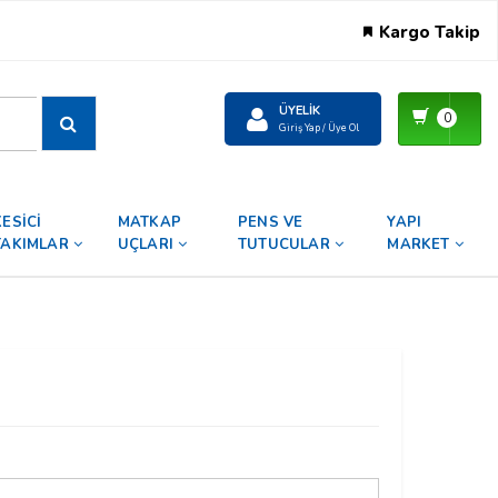
Kargo Takip
ÜYELIK
0
Giriş Yap / Üye Ol
KESİCİ
MATKAP
PENS VE
YAPI
TAKIMLAR
UÇLARI
TUTUCULAR
MARKET