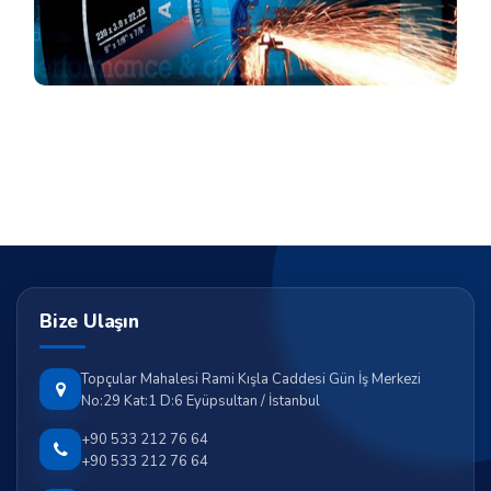
Bize Ulaşın
Topçular Mahalesi Rami Kışla Caddesi Gün İş Merkezi
No:29 Kat:1 D:6 Eyüpsultan / İstanbul
+90 533 212 76 64
+90 533 212 76 64