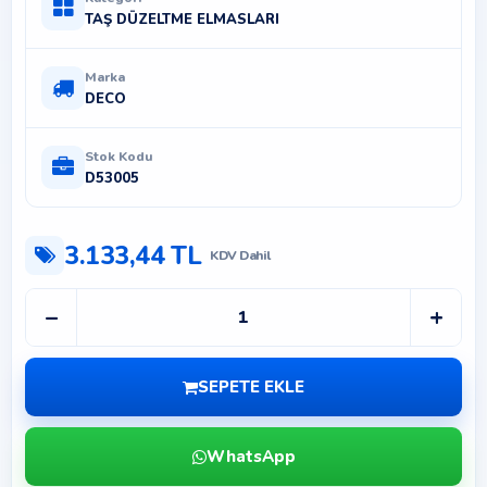
TAŞ DÜZELTME ELMASLARI
Marka
DECO
Stok Kodu
D53005
3.133,44 TL
KDV Dahil
−
+
SEPETE EKLE
WhatsApp