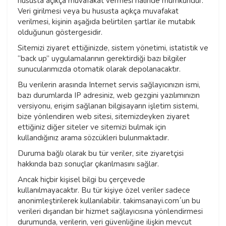
hususta açıkça muvafakat vermesi halinde mümkündür.
Veri girilmesi veya bu hususta açıkça muvafakat
verilmesi, kişinin aşağıda belirtilen şartlar ile mutabık
olduğunun göstergesidir.
Sitemizi ziyaret ettiğinizde, sistem yönetimi, istatistik ve
“back up” uygulamalarının gerektirdiği bazı bilgiler
sunucularımızda otomatik olarak depolanacaktır.
Bu verilerin arasında Internet servis sağlayıcınızın ismi,
bazı durumlarda IP adresiniz, web gezgini yazılımınızın
versiyonu, erişim sağlanan bilgisayarın işletim sistemi,
bize yönlendiren web sitesi, sitemizdeyken ziyaret
ettiğiniz diğer siteler ve sitemizi bulmak için
kullandığınız arama sözcükleri bulunmaktadır.
Duruma bağlı olarak bu tür veriler, site ziyaretçisi
hakkında bazı sonuçlar çıkarılmasını sağlar.
Ancak hiçbir kişisel bilgi bu çerçevede
kullanılmayacaktır. Bu tür kişiye özel veriler sadece
anonimleştirilerek kullanılabilir. takimsanayi.com´un bu
verileri dışarıdan bir hizmet sağlayıcısına yönlendirmesi
durumunda, verilerin, veri güvenliğine ilişkin mevcut