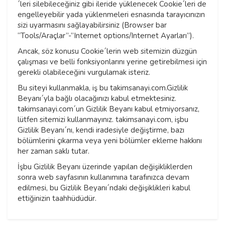
´leri silebileceğiniz gibi ileride yüklenecek Cookie´leri de
engelleyebilir yada yüklenmeleri esnasında tarayıcınızın
sizi uyarmasını sağlayabilirsiniz (Browser bar
“Tools/Araçlar”-”Internet options/Internet Ayarları”).
Ancak, söz konusu Cookie´lerin web sitemizin düzgün
çalışması ve belli fonksiyonlarını yerine getirebilmesi için
gerekli olabileceğini vurgulamak isteriz.
Bu siteyi kullanmakla, iş bu takimsanayi.com.Gizlilik
Beyanı´yla bağlı olacağınızı kabul etmektesiniz.
takimsanayi.com´un Gizlilik Beyanı kabul etmiyorsanız,
lütfen sitemizi kullanmayınız. takimsanayi.com, işbu
Gizlilik Beyanı´nı, kendi iradesiyle değiştirme, bazı
bölümlerini çıkarma veya yeni bölümler ekleme hakkını
her zaman saklı tutar.
İşbu Gizlilik Beyanı üzerinde yapılan değişikliklerden
sonra web sayfasının kullanımına tarafınızca devam
edilmesi, bu Gizlilik Beyanı´ndaki değişiklikleri kabul
ettiğinizin taahhüdüdür.