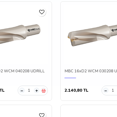
2 WCM 040208 UDRİLL
MBC 16xD2 WCM 030208 U
 TL
2.140,80 TL
–
+
–