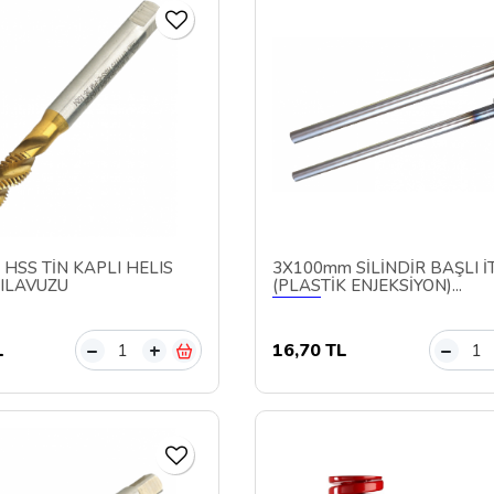
 HSS TİN KAPLI HELIS
3X100mm SİLİNDİR BAŞLI İT
ILAVUZU
(PLASTİK ENJEKSİYON)...
L
16,70 TL
–
+
–