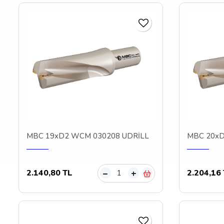
MBC 19xD2 WCM 030208 UDRİLL
MBC 20xD
2.140,80 TL
2.204,16
–
+