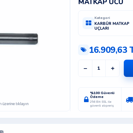
MATKAP UCU
Kategori
KARBÜR MATKAP
UÇLARI
16.909,63 
−
+
%100 Güvenli
Ödeme
256 Bit SSL ile
güvenli alışveriş
0)