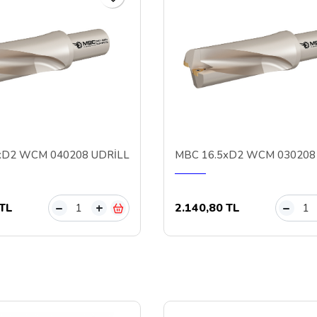
xD2 WCM 040208 UDRİLL
MBC 16.5xD2 WCM 030208
 TL
2.140,80 TL
–
+
–