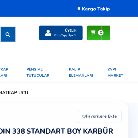
Kargo Takip
ÜYELIK
0
Giriş Yap / Üye Ol
TKAP
PENS VE
KALIP
YAPI
ARI
TUTUCULAR
ELEMANLARI
MARKET
 MATKAP UCU
Favorilere Ekle
DIN 338 STANDART BOY KARBÜR