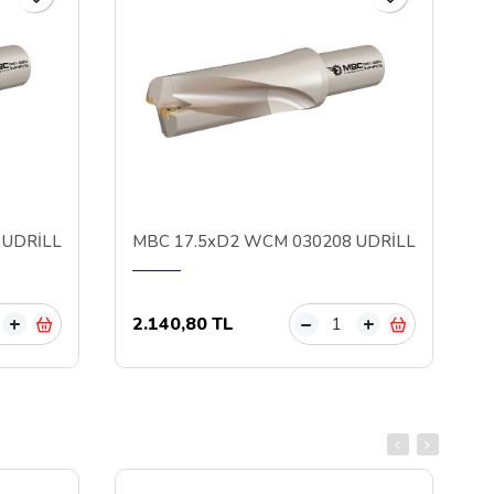
 UDRİLL
MBC 17.5xD2 WCM 030208 UDRİLL
2.140,80 TL
+
–
+