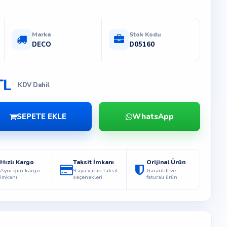
Marka
Stok Kodu
DECO
D05160
TL
KDV Dahil
SEPETE EKLE
WhatsApp
Hızlı Kargo
Taksit İmkanı
Orijinal Ürün
Aynı gün kargo
9 aya varan taksit
Garantili ve
imkanı
seçenekleri
faturalı ürün