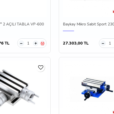
0° 2 AÇILI TABLA VP-600
Baykay Mikro Sabit Sport 23
76 TL
27.303,00 TL
–
+
–