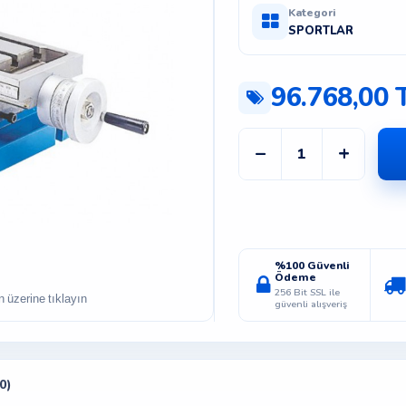
Kategori
SPORTLAR
96.768,00 
−
+
%100 Güvenli
Ödeme
256 Bit SSL ile
güvenli alışveriş
0)