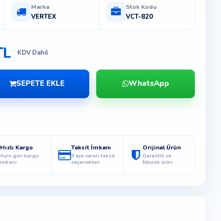
Marka
Stok Kodu
VERTEX
VCT-820
TL
KDV Dahil
SEPETE EKLE
WhatsApp
Hızlı Kargo
Taksit İmkanı
Orijinal Ürün
Aynı gün kargo
9 aya varan taksit
Garantili ve
imkanı
seçenekleri
faturalı ürün