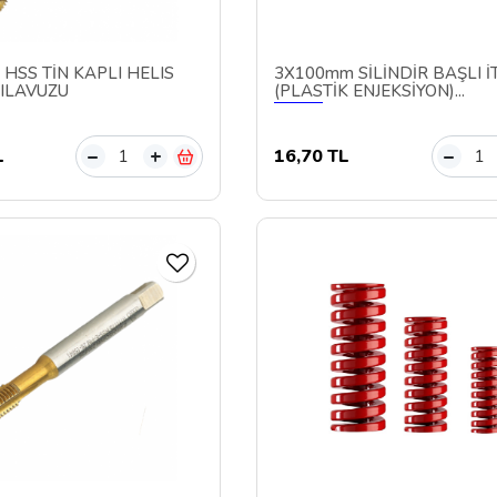
 HSS TİN KAPLI HELIS
3X100mm SİLİNDİR BAŞLI İT
ILAVUZU
(PLASTİK ENJEKSİYON)...
L
16,70 TL
–
+
–