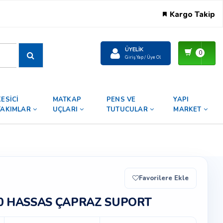
Kargo Takip
ÜYELIK
0
Giriş Yap / Üye Ol
KESİCİ
MATKAP
PENS VE
YAPI
TAKIMLAR
UÇLARI
TUTUCULAR
MARKET
Favorilere Ekle
0 HASSAS ÇAPRAZ SUPORT