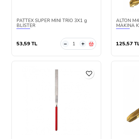
PATTEX SÜPER MİNİ TRİO 3X1 g
ALTON M4
BLİSTER
MAKINA K
53,59 TL
125,57 T
–
+