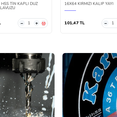
 HSS TİN KAPLI DÜZ
16X64 KIRMIZI KALIP YAYI
KLAVUZU
L
101,47 TL
–
+
–