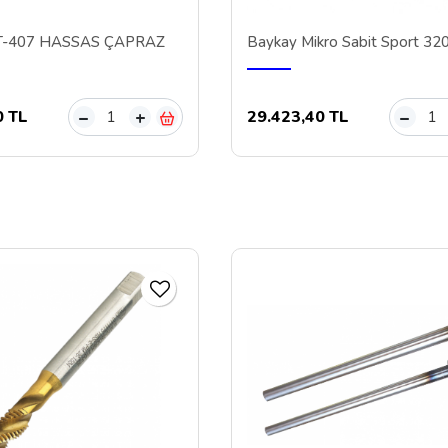
CT-407 HASSAS ÇAPRAZ
Baykay Mikro Sabit Sport 32
0 TL
29.423,40 TL
–
+
–