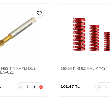
 HSS TİN KAPLI DÜZ
16X64 KIRMIZI KALIP YAYI
KLAVUZU
L
101,47 TL
–
+
–