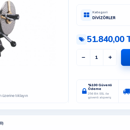
Kategori
DİVİZÖRLER
51.840,00 
−
+
%100 Güvenli
Ödeme
256 Bit SSL ile
güvenli alışveriş
0)