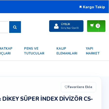
Kargo Takip
ÜYELIK
0
Giriş Yap / Üye Ol
MATKAP
PENS VE
KALIP
YAPI
UÇLARI
TUTUCULAR
ELEMANLARI
MARKET
Favorilere Ekle
 DIKEY SÜPER İNDEX DIVIZÖR CS-