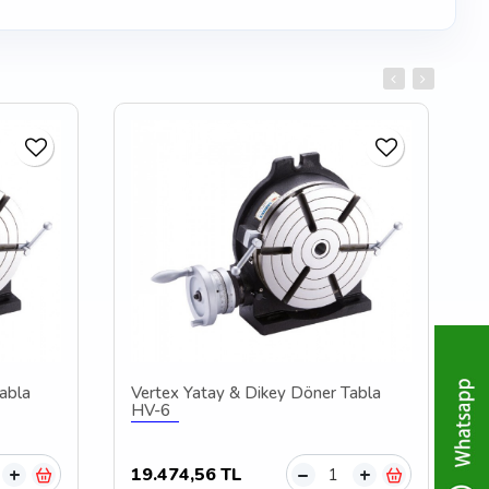
abla
Vertex Yatay & Dikey Döner Tabla
HV-6
19.474,56 TL
+
–
+