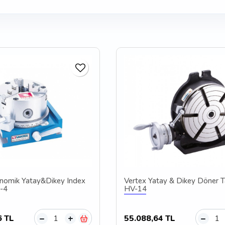
nomik Yatay&Dikey Index
Vertex Yatay & Dikey Döner T
I-4
HV-14
6 TL
55.088,64 TL
–
+
–