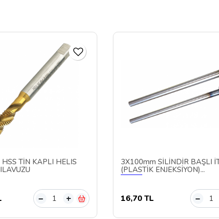
 HSS TİN KAPLI HELIS
3X100mm SİLİNDİR BAŞLI İT
ILAVUZU
(PLASTİK ENJEKSİYON)...
L
16,70 TL
–
+
–