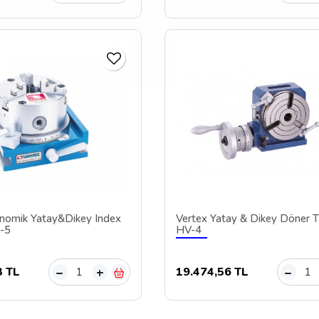
nomik Yatay&Dikey Index
Vertex Yatay & Dikey Döner T
I-5
HV-4
3 TL
19.474,56 TL
–
+
–