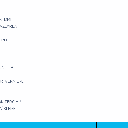
ÜKEMMEL
iHAZLARLA
LERDE
LUN HER
R. VERNİERLİ
K TERCİH *
YÜKLEME,