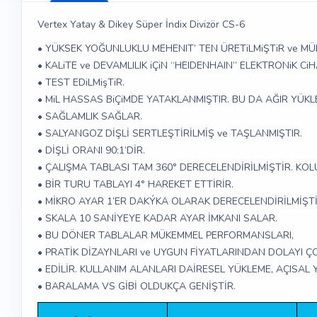
Vertex Yatay & Dikey Süper İndix Divizör CS-6
• YÜKSEK YOĞUNLUKLU MEHENIT’ TEN ÜRETiLMiŞTiR ve M
• KALiTE ve DEVAMLILIK iÇiN “HEIDENHAIN” ELEKTRONiK C
• TEST EDiLMişTiR.
• MiL HASSAS BiÇiMDE YATAKLANMIŞTIR. BU DA AĞIR YÜK
• SAĞLAMLIK SAĞLAR.
• SALYANGOZ DİŞLİ SERTLEŞTİRİLMİŞ ve TAŞLANMIŞTIR.
• DİŞLİ ORANI 90:1’DİR.
• ÇALIŞMA TABLASI TAM 360° DERECELENDİRİLMİŞTİR. KO
• BİR TURU TABLAYI 4° HAREKET ETTİRİR.
• MİKRO AYAR 1’ER DAKÝKA OLARAK DERECELENDİRİLMİŞTİ
• SKALA 10 SANİYEYE KADAR AYAR İMKANI SALAR.
• BU DÖNER TABLALAR MÜKEMMEL PERFORMANSLARI,
• PRATİK DİZAYNLARI ve UYGUN FİYATLARINDAN DOLAYI ÇO
• EDİLİR. KULLANIM ALANLARI DAİRESEL YÜKLEME, AÇISAL 
• BARALAMA VS GİBİ OLDUKÇA GENİŞTİR.