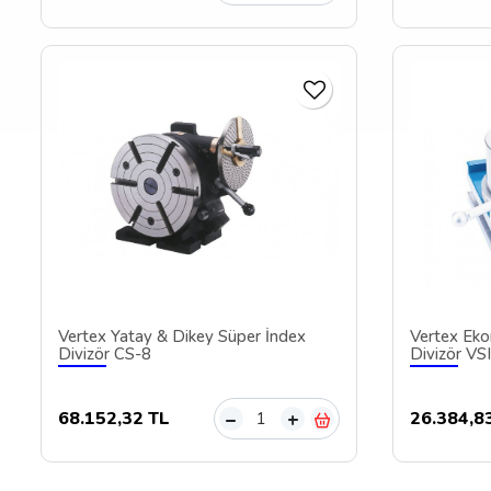
Vertex Yatay & Dikey Süper İndex
Vertex Eko
Divizör CS-8
Divizör VS
68.152,32 TL
26.384,8
–
+