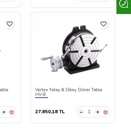
abla
Vertex Yatay & Dikey Döner Tabla
HV-8
27.850,18 TL
+
–
+