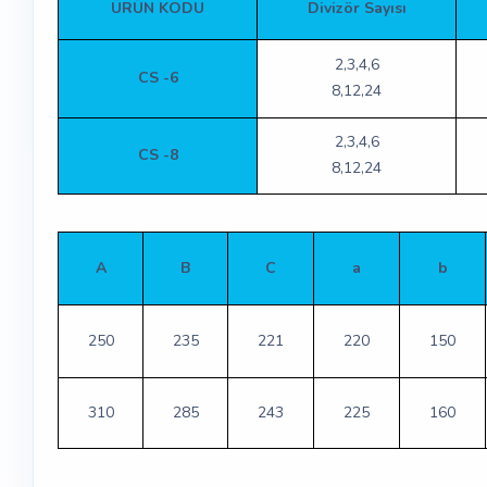
ÜRÜN KODU
Divizör Sayısı
2,3,4,6
CS -6
8,12,24
2,3,4,6
CS -8
8,12,24
A
B
C
a
b
250
235
221
220
150
310
285
243
225
160