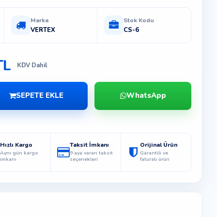
Marka
Stok Kodu
VERTEX
CS-6
TL
KDV Dahil
SEPETE EKLE
WhatsApp
Hızlı Kargo
Taksit İmkanı
Orijinal Ürün
Aynı gün kargo
9 aya varan taksit
Garantili ve
imkanı
seçenekleri
faturalı ürün