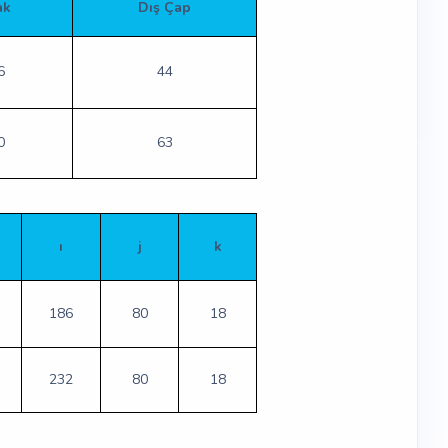
ak
Dış Çap
6
44
0
63
ı
j
k
186
80
18
232
80
18