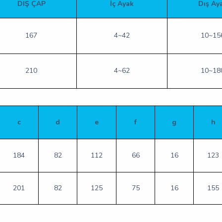
DIŞ ÇAP
İç Ayak
Dış Ay
167
4~42
10~15
210
4~62
10~18
c
d
e
f
g
h
184
82
112
66
16
123
201
82
125
75
16
155